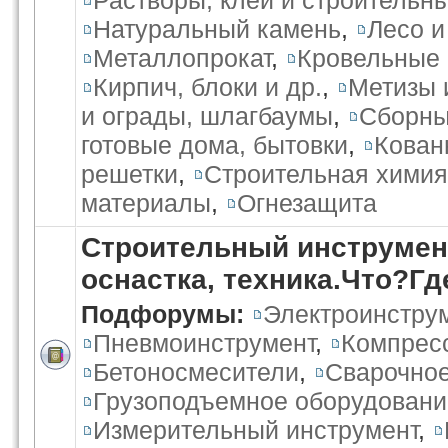
Растворы, клеи и строительн
Натуральный камень
,
Лесо 
Металлопрокат
,
Кровельные
Кирпич, блоки и др.
,
Метизы 
и ограды, шлагбаумы
,
Сборны
готовые дома, бытовки
,
Кован
решетки
,
Строительная химия
материалы
,
Огнезащита
Строительный инструмент
оснастка, техника.Что?Г
Подфорумы:
Электроинстру
Пневмоинструмент
,
Компрес
Бетоносмесители
,
Сварочное
Грузоподъемное оборудовани
Измерительный инструмент
,