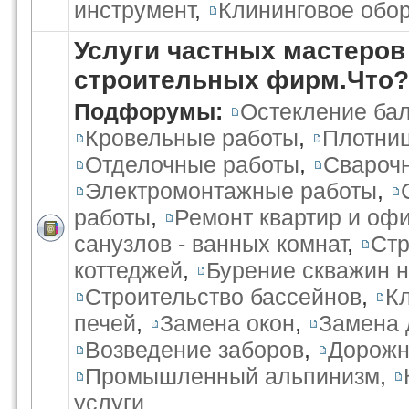
инструмент
,
Клининговое обо
Услуги частных мастеров
строительных фирм.Что?
Подфорумы:
Остекление бал
Кровельные работы
,
Плотниц
Отделочные работы
,
Свароч
Электромонтажные работы
,
работы
,
Ремонт квартир и оф
санузлов - ванных комнат
,
Стр
коттеджей
,
Бурение скважин н
Строительство бассейнов
,
К
печей
,
Замена окон
,
Замена 
Возведение заборов
,
Дорожн
Промышленный альпинизм
,
услуги