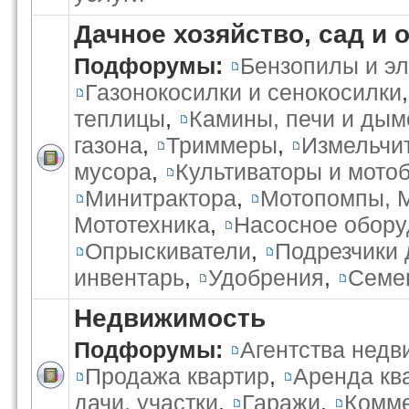
Дачное хозяйство, сад и 
Подфорумы:
Бензопилы и э
Газонокосилки и сенокосилки
теплицы
,
Камины, печи и ды
газона
,
Триммеры
,
Измельчи
мусора
,
Культиваторы и мото
Минитрактора
,
Мотопомпы, 
Мототехника
,
Насосное обору
Опрыскиватели
,
Подрезчики 
инвентарь
,
Удобрения
,
Семе
Недвижимость
Подфорумы:
Агентства нед
Продажа квартир
,
Аренда кв
дачи, участки
,
Гаражи
,
Комме