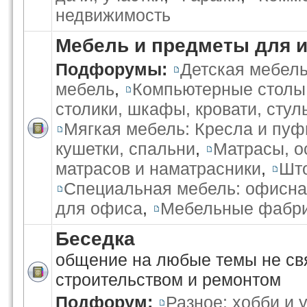
недвижимость
Мебель и предметы для 
Подфорумы:
Детская мебел
мебель
,
Компьютерные столы
столики, шкафы, кровати, стул
Мягкая мебель: Кресла и пуф
кушетки, спальни
,
Матрасы, о
матрасов и наматрасники
,
Што
Специальная мебель: офисна
для офиса
,
Мебельные фабри
Беседка
общение на любые темы не св
строительством и ремонтом
Подфорум:
Разное: хобби и 