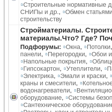
Строительные нормативные 
СНИПы и др.
,
Обмен статьями
строительству
Стройматериалы. Строит
материалы.Что? Где? По
Подфорумы:
Окна
,
Потолки
панели
,
Перегородки
,
Обои и
Напольные покрытия
,
Облиц
Гипсокартон
,
Утеплители
,
П
Электрика
,
Эмали и краски
,
краны и смесители
,
Котельно
водонагреватели
,
Вентиляцио
оборудование
,
Системы безо
Сантехническое оборудовани