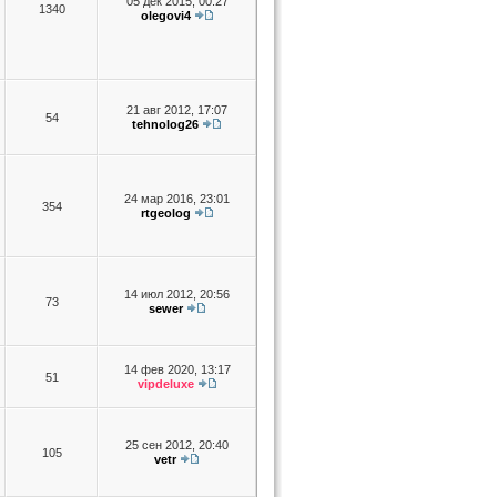
05 дек 2015, 00:27
1340
olegovi4
21 авг 2012, 17:07
54
tehnolog26
24 мар 2016, 23:01
354
rtgeolog
14 июл 2012, 20:56
73
sewer
14 фев 2020, 13:17
51
vipdeluxe
25 сен 2012, 20:40
105
vetr