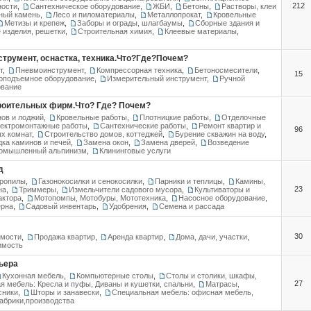
212
ности
,
Сантехническое оборудование
,
ЖБИ
,
Бетоны
,
Растворы, клеи
ный камень
,
Лесо и пиломатериалы
,
Металлопрокат
,
Кровельные
Метизы и крепеж
,
Заборы и ограды, шлагбаумы
,
Сборные здания и
 изделия, решетки
,
Строительная химия
,
Клеевые материалы
,
струмент, оснастка, техника.Что?Где?Почем?
т
,
Пневмоинструмент
,
Компрессорная техника
,
Бетоносмесители
,
15
оподъемное оборудование
,
Измерительный инструмент
,
Ручной
ование
троительных фирм.Что? Где? Почем?
нов и лоджий
,
Кровельные работы
,
Плотницкие работы
,
Отделочные
ектромонтажные работы
,
Сантехнические работы
,
Ремонт квартир и
96
ых комнат
,
Строительство домов, коттеджей
,
Бурение скважин на воду
,
дка каминов и печей
,
Замена окон
,
Замена дверей
,
Возведение
омышленный альпинизм
,
Клининговые услуги
д
тропилы
,
Газонокосилки и сенокосилки
,
Парники и теплицы
,
Камины,
23
на
,
Триммеры
,
Измельчители садового мусора
,
Культиваторы и
актора
,
Мотопомпы, Мотобуры, Мототехника
,
Насосное оборудование
,
ерна
,
Садовый инвентарь
,
Удобрения
,
Семена и рассада
30
имости
,
Продажа квартир
,
Аренда квартир
,
Дома, дачи, участки
,
имость
ьера
Кухонная мебель
,
Компьютерные столы
,
Столы и столики, шкафы,
27
я мебель: Кресла и пуфы, Диваны и кушетки, спальни
,
Матрасы,
сники
,
Шторы и занавески
,
Специальная мебель: офисная мебель,
брики,производства