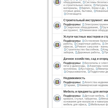
оборудование
,
Системы безопас
и строительные смеси
,
Натураль
материалы
,
Кирпич, блоки и др.
,
готовые дома, бытовки
,
Кованные
Огнезащита
Строительный инструмент: ин
Подфорумы:
Электроинструмен
Сварочное оборудование
,
Груз
инструмент
,
Клининговое оборуд
Услуги частных мастеров и с
Подфорумы:
Остекление балко
работы
,
Сварочные работы
,
Эл
офисов
,
Ремонт санузлов - ванн
Строительство бассейнов
,
Кла
заборов
,
Дорожные работы
,
Пр
Дачное хозяйство, сад и огоро
Подфорумы:
Бензопилы и элек
печи и дымоходы
,
Аэраторы газо
мотоблоки
,
Кусторезы
,
Минитр
Опрыскиватели
,
Подрезчики д
Недвижимость
Подфорумы:
Агентства недвиж
Гаражи
,
Коммерческая недвиж
Мебель и предметы для интер
Подфорумы:
Детская мебель
,
кровати, стулья, табуретки
,
Мягка
основания для матрасов и наматра
мебель для офиса
,
Мебельные фа