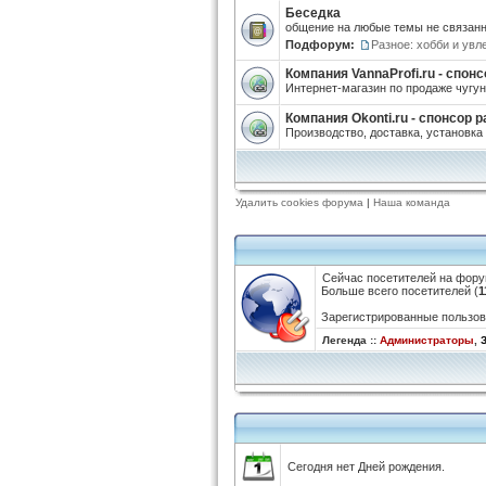
Беседка
общение на любые темы не связанн
Подфорум:
Разное: хобби и увл
Компания VannaProfi.ru - спо
Интернет-магазин по продаже чугун
Компания Okonti.ru - спонсор 
Производство, доставка, установк
Удалить cookies форума
|
Наша команда
Сейчас посетителей на фор
Больше всего посетителей (
1
Зарегистрированные пользов
Легенда ::
Администраторы
,
Сегодня нет Дней рождения.