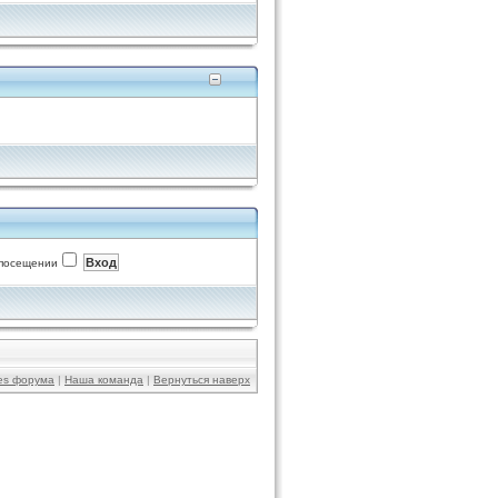
 посещении
ies форума
|
Наша команда
|
Вернуться наверх