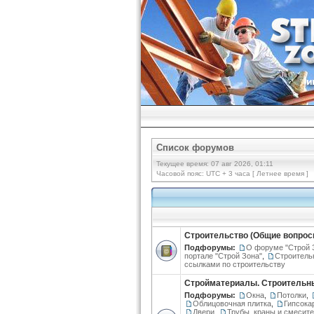
Список форумов
Текущее время: 07 авг 2026, 01:11
Часовой пояс: UTC + 3 часа [ Летнее время ]
Строительство (Общие вопрос
Подфорумы:
О форуме "Строй 
портале "Строй Зона"
,
Строитель
ссылками по строительству
Стройматериалы. Строительн
Подфорумы:
Окна
,
Потолки
,
Облицовочная плитка
,
Гипсока
Двери
,
Трубы, краны и смесит