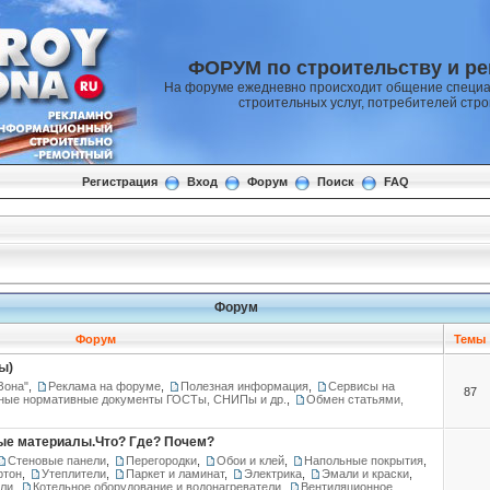
ФОРУМ по строительству и р
На форуме ежедневно происходит общение специа
строительных услуг, потребителей стр
Регистрация
Вход
Форум
Поиск
FAQ
Форум
Форум
Темы
ы)
Зона"
,
Реклама на форуме
,
Полезная информация
,
Сервисы на
87
ные нормативные документы ГОСТы, СНИПы и др.
,
Обмен статьями,
ые материалы.Что? Где? Почем?
Стеновые панели
,
Перегородки
,
Обои и клей
,
Напольные покрытия
,
ртон
,
Утеплители
,
Паркет и ламинат
,
Электрика
,
Эмали и краски
,
ели
,
Котельное оборудование и водонагреватели
,
Вентиляционное