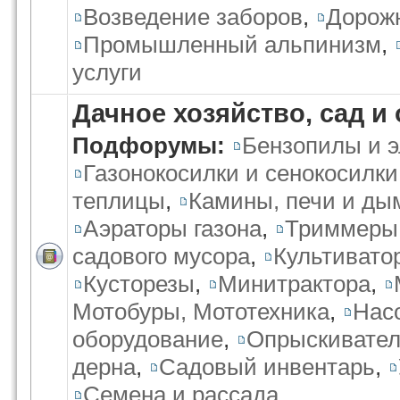
Возведение заборов
,
Дорож
Промышленный альпинизм
,
услуги
Дачное хозяйство, сад и
Подфорумы:
Бензопилы и 
Газонокосилки и сенокосилки
теплицы
,
Камины, печи и ды
Аэраторы газона
,
Триммеры
садового мусора
,
Культивато
Кусторезы
,
Минитрактора
,
Мотобуры, Мототехника
,
Нас
оборудование
,
Опрыскивате
дерна
,
Садовый инвентарь
,
Семена и рассада