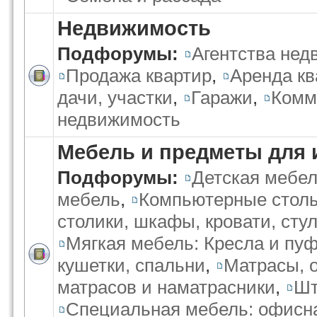
Недвижимость
Подфорумы:
Агентства не
Продажа квартир
,
Аренда кв
дачи, участки
,
Гаражи
,
Комм
недвижимость
Мебель и предметы для 
Подфорумы:
Детская мебе
мебель
,
Компьютерные стол
столики, шкафы, кровати, стул
Мягкая мебель: Кресла и пу
кушетки, спальни
,
Матрасы, 
матрасов и наматрасники
,
Шт
Специальная мебель: офисн