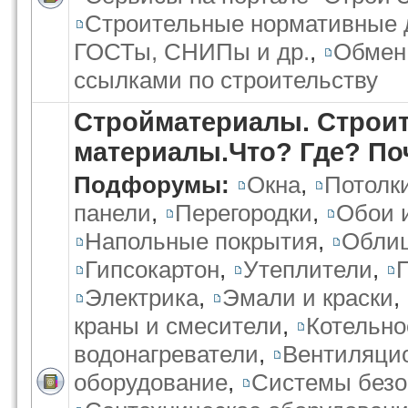
Строительные нормативные 
ГОСТы, СНИПы и др.
,
Обмен 
ссылками по строительству
Стройматериалы. Строи
материалы.Что? Где? По
Подфорумы:
Окна
,
Потолк
панели
,
Перегородки
,
Обои 
Напольные покрытия
,
Облиц
Гипсокартон
,
Утеплители
,
Электрика
,
Эмали и краски
,
краны и смесители
,
Котельно
водонагреватели
,
Вентиляци
оборудование
,
Системы безо