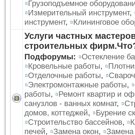
Грузоподъемное оборудован
Измерительный инструмент
,
инструмент
,
Клининговое обо
Услуги частных мастеров
строительных фирм.Что
Подфорумы:
Остекление ба
Кровельные работы
,
Плотни
Отделочные работы
,
Свароч
Электромонтажные работы
,
работы
,
Ремонт квартир и о
санузлов - ванных комнат
,
Ст
домов, коттеджей
,
Бурение ск
Строительство бассейнов
,
К
печей
,
Замена окон
,
Замена