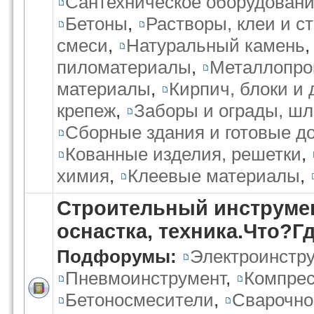
Сантехническое оборудован
Бетоны
,
Растворы, клеи и с
смеси
,
Натуральный камень
пиломатериалы
,
Металлопро
материалы
,
Кирпич, блоки и 
крепеж
,
Заборы и ограды, ш
Сборные здания и готовые д
Кованные изделия, решетки
,
химия
,
Клеевые материалы
,
Строительный инструмен
оснастка, техника.Что?
Подфорумы:
Электроинстр
Пневмоинструмент
,
Компрес
Бетоносмесители
,
Сварочно