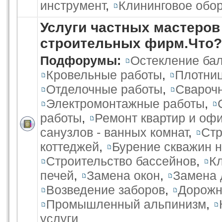
инструмент
,
Клининговое обо
Услуги частных мастеров
строительных фирм.Что?
Подфорумы:
Остекление бал
Кровельные работы
,
Плотниц
Отделочные работы
,
Свароч
Электромонтажные работы
,
работы
,
Ремонт квартир и оф
санузлов - ванных комнат
,
Стр
коттеджей
,
Бурение скважин н
Строительство бассейнов
,
К
печей
,
Замена окон
,
Замена 
Возведение заборов
,
Дорожн
Промышленный альпинизм
,
услуги