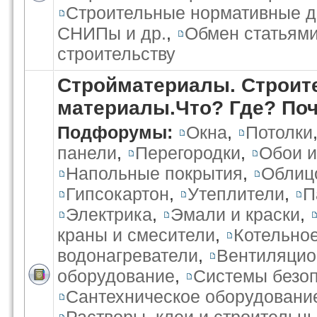
Строительные нормативные 
СНИПы и др.
,
Обмен статьями
строительству
Стройматериалы. Строит
материалы.Что? Где? По
Подфорумы:
Окна
,
Потолки
панели
,
Перегородки
,
Обои и
Напольные покрытия
,
Облиц
Гипсокартон
,
Утеплители
,
П
Электрика
,
Эмали и краски
,
краны и смесители
,
Котельно
водонагреватели
,
Вентиляцио
оборудование
,
Системы безо
Сантехническое оборудовани