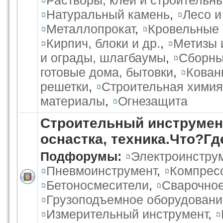
Растворы, клеи и строительн
Натуральный камень
,
Лесо 
Металлопрокат
,
Кровельные
Кирпич, блоки и др.
,
Метизы 
и ограды, шлагбаумы
,
Сборны
готовые дома, бытовки
,
Кован
решетки
,
Строительная химия
материалы
,
Огнезащита
Строительный инструмент
оснастка, техника.Что?Г
Подфорумы:
Электроинстру
Пневмоинструмент
,
Компрес
Бетоносмесители
,
Сварочное
Грузоподъемное оборудовани
Измерительный инструмент
,