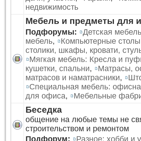
недвижимость
Мебель и предметы для 
Подфорумы:
Детская мебел
мебель
,
Компьютерные столы
столики, шкафы, кровати, стул
Мягкая мебель: Кресла и пуф
кушетки, спальни
,
Матрасы, о
матрасов и наматрасники
,
Што
Специальная мебель: офисна
для офиса
,
Мебельные фабри
Беседка
общение на любые темы не св
строительством и ремонтом
Подфорум:
Разное: хобби и 