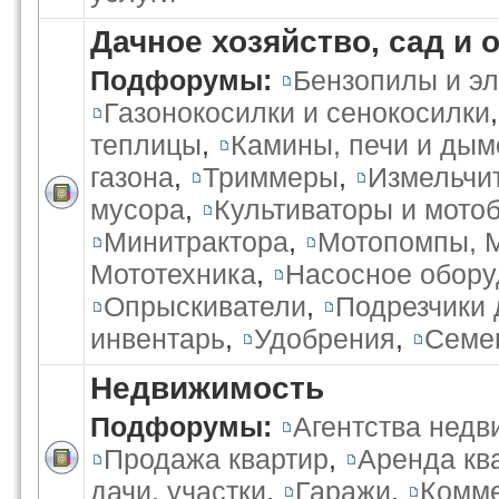
Дачное хозяйство, сад и 
Подфорумы:
Бензопилы и э
Газонокосилки и сенокосилки
теплицы
,
Камины, печи и ды
газона
,
Триммеры
,
Измельчи
мусора
,
Культиваторы и мото
Минитрактора
,
Мотопомпы, 
Мототехника
,
Насосное обору
Опрыскиватели
,
Подрезчики 
инвентарь
,
Удобрения
,
Семе
Недвижимость
Подфорумы:
Агентства нед
Продажа квартир
,
Аренда кв
дачи, участки
,
Гаражи
,
Комме