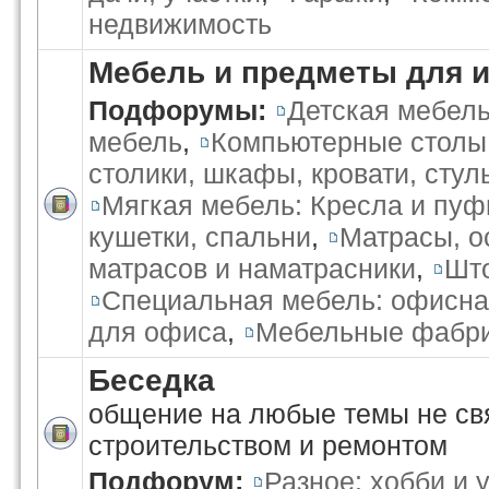
недвижимость
Мебель и предметы для 
Подфорумы:
Детская мебел
мебель
,
Компьютерные столы
столики, шкафы, кровати, стул
Мягкая мебель: Кресла и пуф
кушетки, спальни
,
Матрасы, о
матрасов и наматрасники
,
Што
Специальная мебель: офисна
для офиса
,
Мебельные фабри
Беседка
общение на любые темы не св
строительством и ремонтом
Подфорум:
Разное: хобби и 