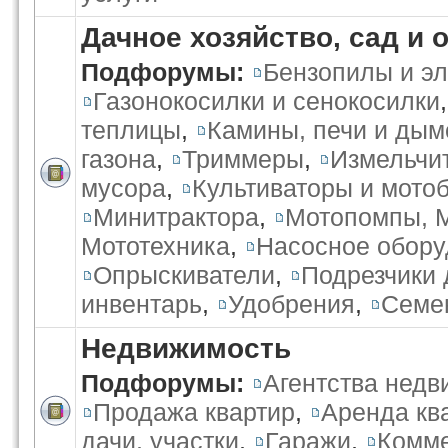
Дачное хозяйство, сад и 
Подфорумы:
Бензопилы и э
Газонокосилки и сенокосилки
теплицы
,
Камины, печи и ды
газона
,
Триммеры
,
Измельчи
мусора
,
Культиваторы и мото
Минитрактора
,
Мотопомпы, 
Мототехника
,
Насосное обору
Опрыскиватели
,
Подрезчики 
инвентарь
,
Удобрения
,
Семе
Недвижимость
Подфорумы:
Агентства нед
Продажа квартир
,
Аренда кв
дачи, участки
,
Гаражи
,
Комме