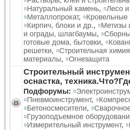
Растворы, клеи и строительн
Натуральный камень
,
Лесо 
Металлопрокат
,
Кровельные
Кирпич, блоки и др.
,
Метизы 
и ограды, шлагбаумы
,
Сборны
готовые дома, бытовки
,
Кован
решетки
,
Строительная химия
материалы
,
Огнезащита
Строительный инструмент
оснастка, техника.Что?Г
Подфорумы:
Электроинстру
Пневмоинструмент
,
Компрес
Бетоносмесители
,
Сварочное
Грузоподъемное оборудовани
Измерительный инструмент
,