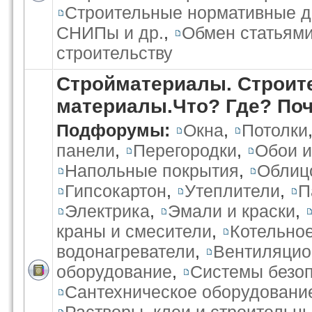
Строительные нормативные 
СНИПы и др.
,
Обмен статьями
строительству
Стройматериалы. Строит
материалы.Что? Где? По
Подфорумы:
Окна
,
Потолки
панели
,
Перегородки
,
Обои и
Напольные покрытия
,
Облиц
Гипсокартон
,
Утеплители
,
П
Электрика
,
Эмали и краски
,
краны и смесители
,
Котельно
водонагреватели
,
Вентиляцио
оборудование
,
Системы безо
Сантехническое оборудовани