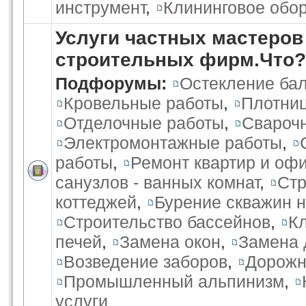
инструмент
,
Клининговое обо
Услуги частных мастеров
строительных фирм.Что?
Подфорумы:
Остекление бал
Кровельные работы
,
Плотниц
Отделочные работы
,
Свароч
Электромонтажные работы
,
работы
,
Ремонт квартир и оф
санузлов - ванных комнат
,
Стр
коттеджей
,
Бурение скважин н
Строительство бассейнов
,
К
печей
,
Замена окон
,
Замена 
Возведение заборов
,
Дорожн
Промышленный альпинизм
,
услуги