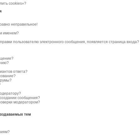
лить cookies»?
я
 равно неправильное!
им именем?
отправки пользователю электронного сообщения, появляется страница входа?
бщение?
ению?
риантов ответа?
сование?
орумы?
?
модератору?
 создании сообщения?
роверки модератором?
создаваемых тем
ниям?