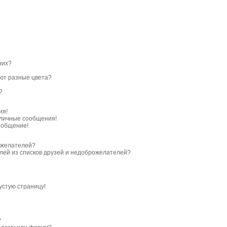
них?
ют разные цвета?
?
ия!
личные сообщения!
ообщение!
ожелателей?
елей из списков друзей и недоброжелателей?
устую страницу!
?