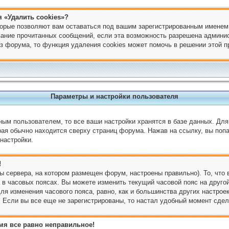
 «Удалить cookies»?
торые позволяют вам оставаться под вашим зарегистрированным именем
ивание прочитанных сообщений, если эта возможность разрешена админи
з форума, то функция удаления cookies может помочь в решении этой 
Параметры и настройки пользователя
ным пользователем, то все ваши настройки хранятся в базе данных. Дл
ая обычно находится сверху страниц форума. Нажав на ссылку, вы попа
настройки.
!
ы сервера, на котором размещен форум, настроены правильно). То, что
в часовых поясах. Вы можете изменить текущий часовой пояс на другой
ля изменения часового пояса, равно, как и большинства других настрое
 Если вы все еще не зарегистрированы, то настал удобный момент сдел
емя все равно неправильное!