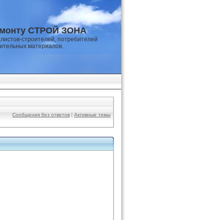
емонту СТРОЙ ЗОНА
листов-строителей, потребителей
оительных материалов.
Сообщения без ответов
|
Активные темы