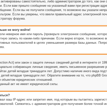
активированы самостоятельно, либо администратором до того, как они 
и. Если вам пришло сообщение на указанный вами при регистрации адре
общении. Если вы не получили сообщения, то возможно вы указали непр
льтром. Если вы уверены, что ввели правильный адрес электронной поч
стратору форума.
льше не могу войти!
ли неверное имя или пароль (проверьте электронное сообщение, которо
тную запись по каким-либо причинам. Если верно второе, то возможно в
тивных пользователей в целях уменьшения размера базы данных. Попро
иях.
tection Act) или закон о защите личных сведений детей в интернете от 19
нциально собирающих личные сведения, иметь письменное разрешение 
айтах детей младше тринадцати лет. Допустимо наличие иного вида подт
 детей младше тринадцати лет. Обратите внимание на то, что phpBB Gr
я объектом юридических отношений.
данный акт не имеет юридической силы.
аться?
вал ваш IP-адрес или запретил имя, под которым вы пытаетесь зарегист
ователей. Свяжитесь с администратором для получения более точной и