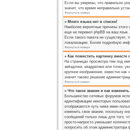
Если вы уверены, что правильно ука
значит, что время неправильно уста
Вернуться наверх
» Моего языка нет в списке!
Наиболее вероятные причины этого с
еще не перевел phpBB на ваш язык. 
Если такого пакета не существует, 
локализацию. Более подробную инфо
Вернуться наверх
» Как поместить картинку вместе
На страницах просмотра тем под име
звёздочки, квадратики или точки, у
крупное изображение, известно как 
значит таково решение администраци
Вернуться наверх
» Что такое звание и как изменить
Большинство сетевых форумов испо
идентификации некоторых пользоват
отображаются чуть ниже имен польз
изменить свое звание, поскольку о
сообщений только лишь для того, ч
просто-напросто уменьшит количест
попросить об этом администратора 