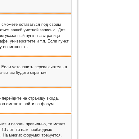
о сможете оставаться под своим
аться вашей учетной записью. Для
м указанный пункт на странице
фе, университете и т.п. Если пункт
ту возможность.
. Если установить переключатель в
льных вы будете скрытым
о перейдите на страницу входа,
ова сможете войти на форум.
имя и пароль правильно, то может
 13 лет, то вам необходимо
и. На многих форумах требуется,