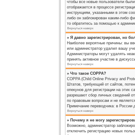
чтобы все новые пользователи были 
отображается в процессе регистраци
инструкциям, указанными в этом со
либо он заблокирован каким-либо фи
то обратитесь за помощью к админи
Вернуться наверх
» Я давно зарегистрирован, но бо
Наиболее вероятные причины: вы вве
или администратор удалил вашу уче
Администраторы могут удалять неак
принять активное участие в дискусс
Вернуться наверх
» Что такое COPPA?
COPPA (Child Online Privacy and Pro
Штатов, требующий от сайтов, поте
опекунов для регистрации на этих с
разрешают сбор личных сведений от
по правовым вопросам и не являетс
Примечание переводчика: в России 
Вернуться наверх
» Почему я не могу зарегистриров
Возможно, администратор заблокиро
отключить регистрацию новых польз