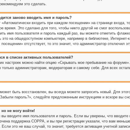
рекомендуем это сделать.
дится заново вводить имя и пароль?
 «Автоматически входить при каждом посещении» на странице входа, т
е время. Это сделано для того, чтобы никто другой не смог воспользов
дить имя пользователя и пароль каждый раз, вы можете отметить флажко
 это на общедоступном компьютере, например в библиотеке, Интернет-ка
посещении» отсутствует, то это значит, что администратор отключил э
лся в списке активных пользователей?
щих настроек можно найти опцию «Скрывать мое пребывание на форуме»
ы только администраторам, модераторам и самому себе. Для всех оста
 может быть восстановлен, вы всегда можете запросить новый. Для этог
«Забыли пароль?», следуйте предложенным инструкциям и вскоре вы сн
 но не могу войти!
 вы вводите имя пользователя и пароль. Если вы уверены, что вводите 
ючена поддержка COPPA, и вы при регистрации указали, что вам меньше
Если это не ваш случай, то значит, требуется активация учетной запис