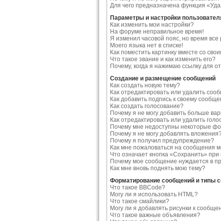
Для чего предназначена функция «Уда
Параметры и настройки пользовател
Как изменить мои настройки?
На форуме неправильное время!
Я изменил часовой пояс, но время все
Моего языка нет в списке!
Как поместить картинку вместе со сво
Что такое звание и как изменить его?
Почему, когда я нажимаю ссылку для 
Создание и размещение сообщений
Как создать новую тему?
Как отредактировать или удалить соо
Как добавить подпись к своему сообщ
Как создать голосование?
Почему я не могу добавить больше ва
Как отредактировать или удалить голо
Почему мне недоступны некоторые ф
Почему я не могу добавлять вложения
Почему я получил предупреждение?
Как мне пожаловаться на сообщения 
Что означает кнопка «Сохранить» при
Почему мое сообщение нуждается в п
Как мне вновь поднять мою тему?
Форматирование сообщений и типы 
Что такое BBCode?
Могу ли я использовать HTML?
Что такое смайлики?
Могу ли я добавлять рисунки к сообще
Что такое важные объявления?