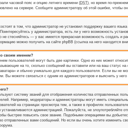
зали часовой пояс и опцию летнего времени (
DST
), но время по-прежнем
новлено на сервере. Сообщите администратору об этой ошибке, чтобы он
остоят в том, что администратор не установил поддержку вашего языка
Поинтересуйтесь у администратора, есть ли у него возможность устано
то не стесняйтесь — у вас имеется прекрасная возможность создать и р
рмацию можно получить на сайте phpBB (ссылка на него находится вни
 со своим именем?
нем пользователей могут быть две картинки. Одно из них может относи
казывающие на то, сколько сообщений вы оставили или на ваш статус на
«аватара» и обычно уникально для каждого пользователя. Если вы не мо
и. Вы можете связаться с одним из администраторов и выяснить у него 
 его?
льзуют систему званий для отображения количества отправленных поль
елей. Например, модераторы и администраторы могут иметь специальны
ователей на страницах просмотра тем, а также в профилях пользовател
ни устанавливаются администрацией. Пожалуйста, не злоупотребляйте о
тобы быстрее повысить свое звание. Подобными операциями вы добьетес
во отправленных вами сообщений. Но если вы очень хотите изменить сво
форума.