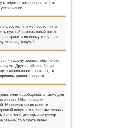
у отображается неверно, то это
 устранил ее.
 на форуме, или же просто никто
вить нужный вам языковый пакет.
аспространить по всему миру свою
зу страниц форума).
ться к вашему званию, обычно это
 форуме. Другое, обычно более
жете использовать аватары, то
причины данного запрета.
зователями сообщений, а также для
е звания. Обычно звания
ей. Напрямую вы не можете
тправкой ненужных и бессмысленных
ь лишь того, что администратор
е звание, то можете лично