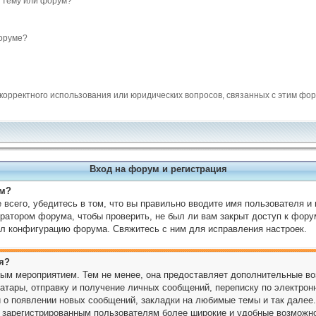
 тему или форум?
оруме?
екорректного использования или юридических вопросов, связанных с этим фо
Вход на форум и регистрация
ум?
всего, убедитесь в том, что вы правильно вводите имя пользователя и
ратором форума, чтобы проверить, не был ли вам закрыт доступ к фору
л конфигурацию форума. Свяжитесь с ним для исправления настроек.
я?
ным мероприятием. Тем не менее, она предоставляет дополнительные во
атары, отправку и получение личных сообщений, переписку по электронн
 о появлении новых сообщений, закладки на любимые темы и так далее.
т зарегистрированным пользователям более широкие и удобные возможн