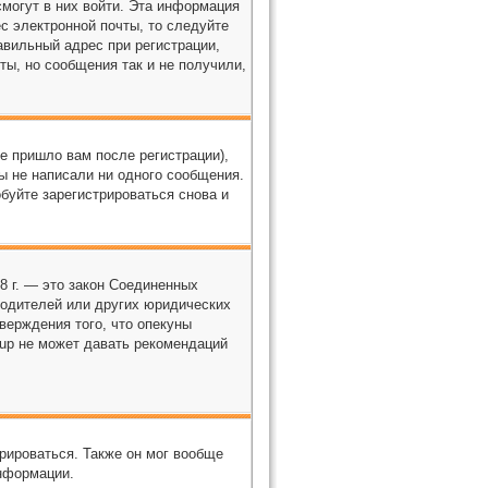
смогут в них войти. Эта информация
с электронной почты, то следуйте
авильный адрес при регистрации,
ты, но сообщения так и не получили,
е пришло вам после регистрации),
ы не написали ни одного сообщения.
буйте зарегистрироваться снова и
98 г. — это закон Соединенных
родителей или других юридических
верждения того, что опекуны
oup не может давать рекомендаций
рироваться. Также он мог вообще
нформации.