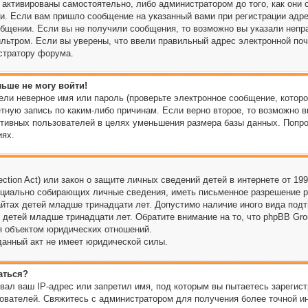
активированы самостоятельно, либо администратором до того, как они 
и. Если вам пришло сообщение на указанный вами при регистрации адре
общении. Если вы не получили сообщения, то возможно вы указали непр
льтром. Если вы уверены, что ввели правильный адрес электронной поч
стратору форума.
льше не могу войти!
ли неверное имя или пароль (проверьте электронное сообщение, которо
тную запись по каким-либо причинам. Если верно второе, то возможно в
тивных пользователей в целях уменьшения размера базы данных. Попро
иях.
tection Act) или закон о защите личных сведений детей в интернете от 19
нциально собирающих личные сведения, иметь письменное разрешение 
айтах детей младше тринадцати лет. Допустимо наличие иного вида подт
 детей младше тринадцати лет. Обратите внимание на то, что phpBB Gr
я объектом юридических отношений.
данный акт не имеет юридической силы.
аться?
вал ваш IP-адрес или запретил имя, под которым вы пытаетесь зарегист
ователей. Свяжитесь с администратором для получения более точной и