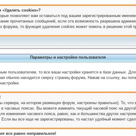
 «Удалить cookies»?
торые позволяют вам оставаться под вашим зарегистрированным именем
ивание прочитанных сообщений, если эта возможность разрешена админи
з форума, то функция удаления cookies может помочь в решении этой 
Параметры и настройки пользователя
ным пользователем, то все ваши настройки хранятся в базе данных. Дл
ая обычно находится сверху страниц форума. Нажав на ссылку, вы попа
настройки.
!
ы сервера, на котором размещен форум, настроены правильно). То, что
в часовых поясах. Вы можете изменить текущий часовой пояс на другой
ля изменения часового пояса, равно, как и большинства других настрое
 Если вы все еще не зарегистрированы, то настал удобный момент сдел
емя все равно неправильное!