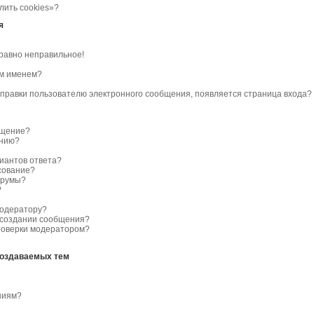
лить cookies»?
я
 равно неправильное!
им именем?
отправки пользователю электронного сообщения, появляется страница входа?
бщение?
ению?
риантов ответа?
сование?
орумы?
?
модератору?
 создании сообщения?
роверки модератором?
создаваемых тем
ниям?