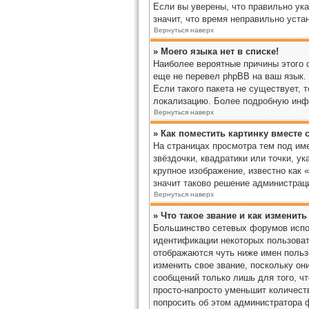
Если вы уверены, что правильно ука
значит, что время неправильно уста
Вернуться наверх
» Моего языка нет в списке!
Наиболее вероятные причины этого с
еще не перевел phpBB на ваш язык. 
Если такого пакета не существует, 
локализацию. Более подробную инфо
Вернуться наверх
» Как поместить картинку вместе
На страницах просмотра тем под име
звёздочки, квадратики или точки, у
крупное изображение, известно как 
значит таково решение администраци
Вернуться наверх
» Что такое звание и как изменить
Большинство сетевых форумов испо
идентификации некоторых пользоват
отображаются чуть ниже имен польз
изменить свое звание, поскольку о
сообщений только лишь для того, ч
просто-напросто уменьшит количест
попросить об этом администратора 