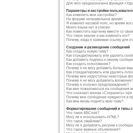
Для чего предназначена функция «Уда
Параметры и настройки пользовател
Как изменить мои настройки?
На форуме неправильное время!
Я изменил часовой пояс, но время все
Моего языка нет в списке!
Как поместить картинку вместе со сво
Что такое звание и как изменить его?
Почему, когда я нажимаю ссылку для 
Создание и размещение сообщений
Как создать новую тему?
Как отредактировать или удалить соо
Как добавить подпись к своему сообщ
Как создать голосование?
Почему я не могу добавить больше ва
Как отредактировать или удалить голо
Почему мне недоступны некоторые ф
Почему я не могу добавлять вложения
Почему я получил предупреждение?
Как мне пожаловаться на сообщения 
Что означает кнопка «Сохранить» при
Почему мое сообщение нуждается в п
Как мне вновь поднять мою тему?
Форматирование сообщений и типы 
Что такое BBCode?
Могу ли я использовать HTML?
Что такое смайлики?
Могу ли я добавлять рисунки к сообще
Что такое важные объявления?