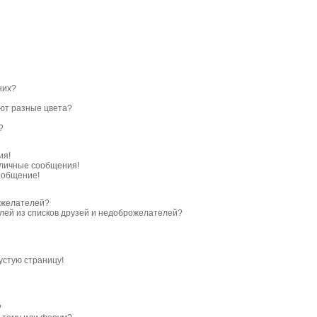
них?
ют разные цвета?
?
ия!
личные сообщения!
ообщение!
ожелателей?
елей из списков друзей и недоброжелателей?
устую страницу!
?