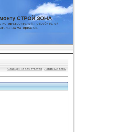
емонту СТРОЙ ЗОНА
листов-строителей, потребителей
оительных материалов.
Сообщения без ответов
|
Активные темы