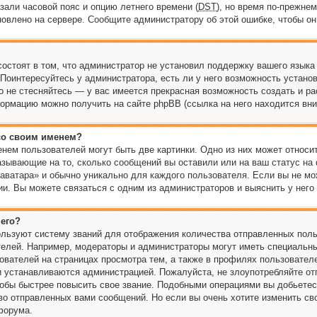
зали часовой пояс и опцию летнего времени (
DST
), но время по-прежнем
новлено на сервере. Сообщите администратору об этой ошибке, чтобы он
остоят в том, что администратор не установил поддержку вашего языка
Поинтересуйтесь у администратора, есть ли у него возможность устано
то не стесняйтесь — у вас имеется прекрасная возможность создать и р
рмацию можно получить на сайте phpBB (ссылка на него находится вни
 со своим именем?
нем пользователей могут быть две картинки. Одно из них может относи
казывающие на то, сколько сообщений вы оставили или на ваш статус на
«аватара» и обычно уникально для каждого пользователя. Если вы не мо
и. Вы можете связаться с одним из администраторов и выяснить у него 
 его?
льзуют систему званий для отображения количества отправленных поль
елей. Например, модераторы и администраторы могут иметь специальны
ователей на страницах просмотра тем, а также в профилях пользовател
ни устанавливаются администрацией. Пожалуйста, не злоупотребляйте о
тобы быстрее повысить свое звание. Подобными операциями вы добьетес
во отправленных вами сообщений. Но если вы очень хотите изменить сво
форума.