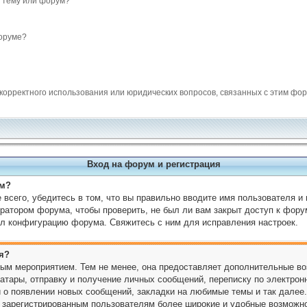
 тему или форум?
оруме?
екорректного использования или юридических вопросов, связанных с этим фо
Вход на форум и регистрация
ум?
всего, убедитесь в том, что вы правильно вводите имя пользователя и
ратором форума, чтобы проверить, не был ли вам закрыт доступ к фору
л конфигурацию форума. Свяжитесь с ним для исправления настроек.
я?
ным мероприятием. Тем не менее, она предоставляет дополнительные во
атары, отправку и получение личных сообщений, переписку по электронн
 о появлении новых сообщений, закладки на любимые темы и так далее.
т зарегистрированным пользователям более широкие и удобные возможн