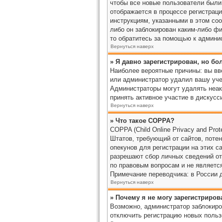
чтобы все новые пользователи были 
отображается в процессе регистраци
инструкциям, указанными в этом со
либо он заблокирован каким-либо фи
то обратитесь за помощью к админи
Вернуться наверх
» Я давно зарегистрирован, но бо
Наиболее вероятные причины: вы вве
или администратор удалил вашу уче
Администраторы могут удалять неак
принять активное участие в дискусс
Вернуться наверх
» Что такое COPPA?
COPPA (Child Online Privacy and Pro
Штатов, требующий от сайтов, поте
опекунов для регистрации на этих с
разрешают сбор личных сведений от
по правовым вопросам и не являетс
Примечание переводчика: в России 
Вернуться наверх
» Почему я не могу зарегистриров
Возможно, администратор заблокиро
отключить регистрацию новых польз