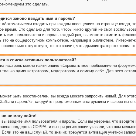
рекомендуем это сделать.
дится заново вводить имя и пароль?
 «Автоматически входить при каждом посещении» на странице входа, т
е время. Это сделано для того, чтобы никто другой не смог воспользов
дить имя пользователя и пароль каждый раз, вы можете отметить флажко
 это на общедоступном компьютере, например в библиотеке, Интернет-ка
посещении» отсутствует, то это значит, что администратор отключил э
лся в списке активных пользователей?
щих настроек можно найти опцию «Скрывать мое пребывание на форуме»
ы только администраторам, модераторам и самому себе. Для всех оста
 может быть восстановлен, вы всегда можете запросить новый. Для этог
«Забыли пароль?», следуйте предложенным инструкциям и вскоре вы сн
 но не могу войти!
 вы вводите имя пользователя и пароль. Если вы уверены, что вводите 
ючена поддержка COPPA, и вы при регистрации указали, что вам меньше
Если это не ваш случай, то значит, требуется активация учетной запис