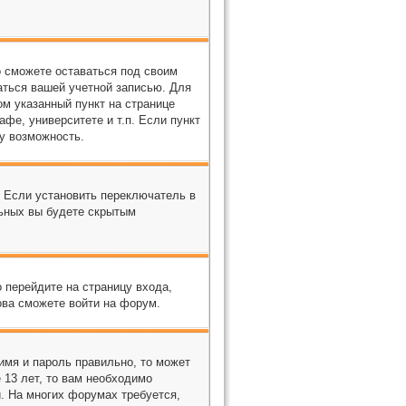
о сможете оставаться под своим
аться вашей учетной записью. Для
м указанный пункт на странице
фе, университете и т.п. Если пункт
ту возможность.
. Если установить переключатель в
льных вы будете скрытым
о перейдите на страницу входа,
ова сможете войти на форум.
имя и пароль правильно, то может
 13 лет, то вам необходимо
и. На многих форумах требуется,