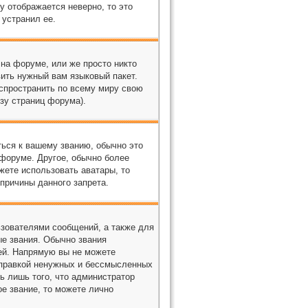
у отображается неверно, то это
 устранил ее.
 на форуме, или же просто никто
вить нужный вам языковый пакет.
аспространить по всему миру свою
зу страниц форума).
ться к вашему званию, обычно это
 форуме. Другое, обычно более
жете использовать аватары, то
причины данного запрета.
зователями сообщений, а также для
е звания. Обычно звания
ей. Напрямую вы не можете
тправкой ненужных и бессмысленных
ь лишь того, что администратор
е звание, то можете лично