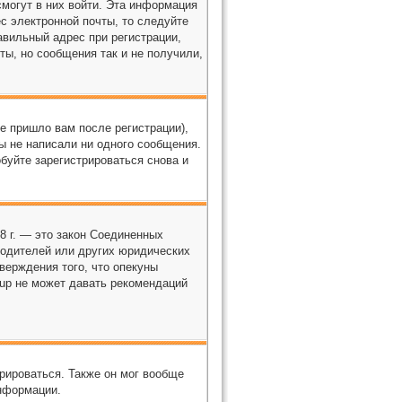
смогут в них войти. Эта информация
с электронной почты, то следуйте
авильный адрес при регистрации,
ты, но сообщения так и не получили,
е пришло вам после регистрации),
ы не написали ни одного сообщения.
буйте зарегистрироваться снова и
98 г. — это закон Соединенных
родителей или других юридических
верждения того, что опекуны
oup не может давать рекомендаций
рироваться. Также он мог вообще
нформации.